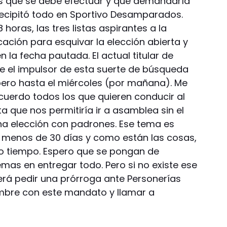
s que se debe efectuar y que demandaría
ecipitó todo en Sportivo Desamparados.
horas, las tres listas aspirantes a la
cación para esquivar la elección abierta y
 la fecha pautada. El actual titular de
ue el impulsor de esta suerte de búsqueda
pero hasta el miércoles (por mañana). Me
uerdo todos los que quieren conducir al
ta que nos permitiría ir a asamblea sin el
na elección con padrones. Ese tema es
o menos de 30 días y como están las cosas,
o tiempo. Espero que se pongan de
mas en entregar todo. Pero si no existe ese
erá pedir una prórroga ante Personerías
iembre con este mandato y llamar a