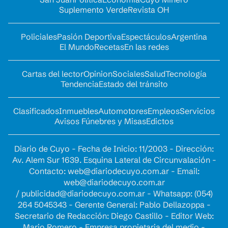
Suplemento Verde
Revista OH
Policiales
Pasión Deportiva
Espectáculos
Argentina
El Mundo
Recetas
En las redes
Cartas del lector
Opinion
Sociales
Salud
Tecnología
Tendencia
Estado del tránsito
Clasificados
Inmuebles
Automotores
Empleos
Servicios
Avisos Fúnebres y Misas
Edictos
Diario de Cuyo - Fecha de Inicio: 11/2003 - Dirección:
Av. Alem Sur 1639. Esquina Lateral de Circunvalación -
Contacto:
web@diariodecuyo.com.ar
- Email:
web@diariodecuyo.com.ar
/
publicidad@diariodecuyo.com.ar
-
Whatsapp: (054)
264 5045343 - Gerente General: Pablo Dellazoppa -
Secretario de Redacción: Diego Castillo - Editor Web:
Mario Romero - Empresa propietaria del medio -