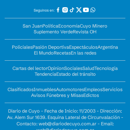
Seguinos en:
San Juan
Política
Economía
Cuyo Minero
Suplemento Verde
Revista OH
Policiales
Pasión Deportiva
Espectáculos
Argentina
El Mundo
Recetas
En las redes
Cartas del lector
Opinion
Sociales
Salud
Tecnología
Tendencia
Estado del tránsito
Clasificados
Inmuebles
Automotores
Empleos
Servicios
Avisos Fúnebres y Misas
Edictos
Diario de Cuyo - Fecha de Inicio: 11/2003 - Dirección:
Av. Alem Sur 1639. Esquina Lateral de Circunvalación -
Contacto:
web@diariodecuyo.com.ar
- Email: