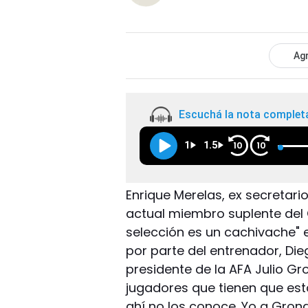
Agr
Escuchá la nota complet
1
1.5
10
10
Enrique Merelas, ex secretari
actual miembro suplente del 
selección es un cachivache" e
por parte del entrenador, Di
presidente de la AFA Julio G
jugadores que tienen que esta
ahí no los conoce. Yo a Grond