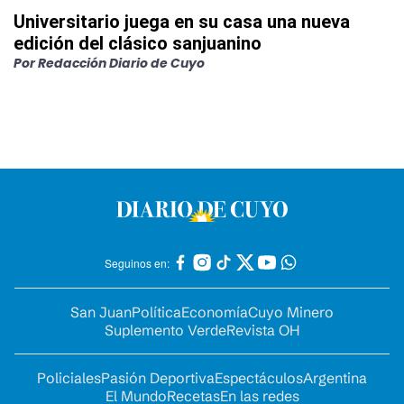
Universitario juega en su casa una nueva
edición del clásico sanjuanino
Por
Redacción Diario de Cuyo
Seguinos en:
San Juan
Política
Economía
Cuyo Minero
Suplemento Verde
Revista OH
Policiales
Pasión Deportiva
Espectáculos
Argentina
El Mundo
Recetas
En las redes