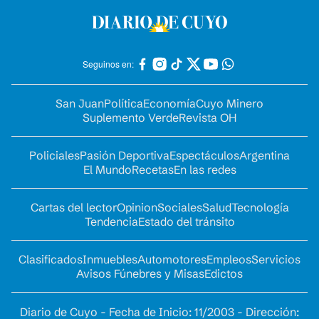
Seguinos en:
San Juan
Política
Economía
Cuyo Minero
Suplemento Verde
Revista OH
Policiales
Pasión Deportiva
Espectáculos
Argentina
El Mundo
Recetas
En las redes
Cartas del lector
Opinion
Sociales
Salud
Tecnología
Tendencia
Estado del tránsito
Clasificados
Inmuebles
Automotores
Empleos
Servicios
Avisos Fúnebres y Misas
Edictos
Diario de Cuyo - Fecha de Inicio: 11/2003 - Dirección: