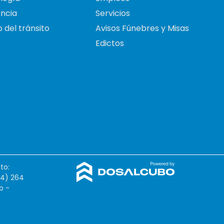
ncia
Servicios
 del tránsito
Avisos Fúnebres y Misas
Edictos
to:
54) 264
o -