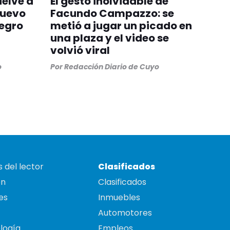
uelve a
El gesto inolvidable de
nuevo
Facundo Campazzo: se
egro
metió a jugar un picado en
una plaza y el video se
volvió viral
o
Por
Redacción Diario de Cuyo
 del lector
Clasificados
on
Clasificados
es
Inmuebles
Automotores
logía
Empleos