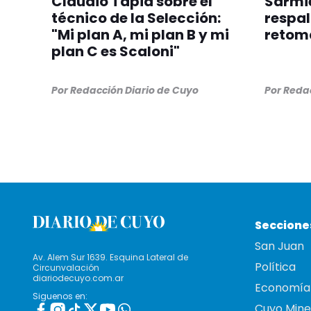
Claudio Tapia sobre el
Sarmie
técnico de la Selección:
respal
"Mi plan A, mi plan B y mi
retom
plan C es Scaloni"
Por
Redacción Diario de Cuyo
Por
Redac
Seccione
San Juan
Av. Alem Sur 1639. Esquina Lateral de
Política
Circunvalación
diariodecuyo.com.ar
Economía
Siguenos en:
Cuyo Mine