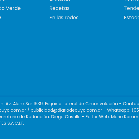
to Verde
Recetas
Tende
H
En las redes
Estado
ión: Av. Alem Sur 1639. Esquina Lateral de Circunvalación - Contac
cuyo.com.ar
/
publicidad@diariodecuyo.com.ar
-
Whatsapp: (0
cretario de Redacción: Diego Castillo - Editor Web: Mario Romer
 S.A.C.I.F.