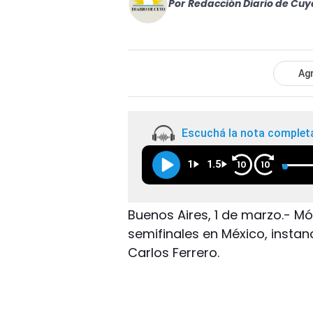
Por
Redacción Diario de Cuy
Agr
Escuchá la nota complet
1
1.5
10
10
Buenos Aires, 1 de marzo.- Mó
semifinales en México, instan
Carlos Ferrero.