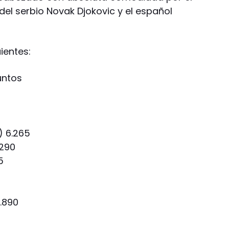
del serbio Novak Djokovic y el español
ientes:
puntos
) 6.265
.290
5
.890