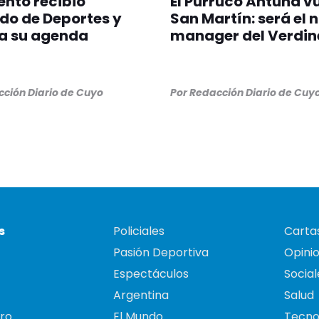
nto recibió
El Purruco Antuña v
do de Deportes y
San Martín: será el 
a su agenda
manager del Verdin
ción Diario de Cuyo
Por
Redacción Diario de Cuy
s
Policiales
Cartas
Pasión Deportiva
Opini
Espectáculos
Social
Argentina
Salud
ro
El Mundo
Tecno