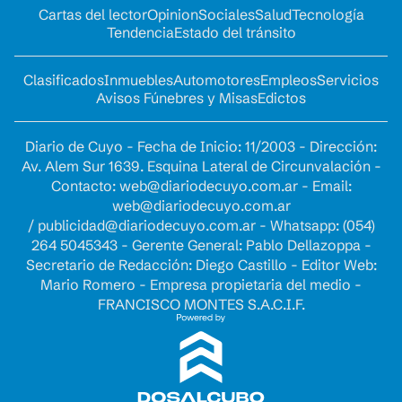
Cartas del lector
Opinion
Sociales
Salud
Tecnología
Tendencia
Estado del tránsito
Clasificados
Inmuebles
Automotores
Empleos
Servicios
Avisos Fúnebres y Misas
Edictos
Diario de Cuyo - Fecha de Inicio: 11/2003 - Dirección:
Av. Alem Sur 1639. Esquina Lateral de Circunvalación -
Contacto:
web@diariodecuyo.com.ar
- Email:
web@diariodecuyo.com.ar
/
publicidad@diariodecuyo.com.ar
-
Whatsapp: (054)
264 5045343 - Gerente General: Pablo Dellazoppa -
Secretario de Redacción: Diego Castillo - Editor Web:
Mario Romero - Empresa propietaria del medio -
FRANCISCO MONTES S.A.C.I.F.