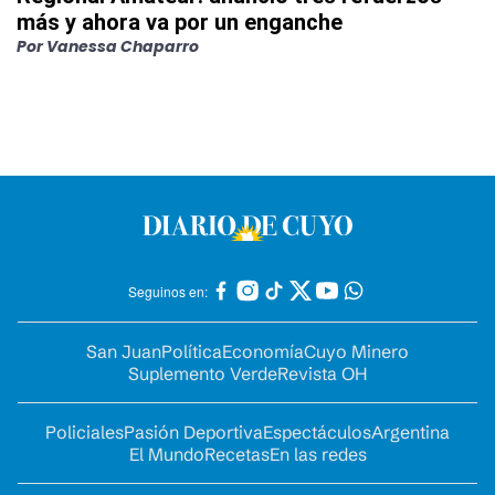
más y ahora va por un enganche
Por
Vanessa Chaparro
Seguinos en:
San Juan
Política
Economía
Cuyo Minero
Suplemento Verde
Revista OH
Policiales
Pasión Deportiva
Espectáculos
Argentina
El Mundo
Recetas
En las redes