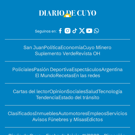
Seguinos en:
San Juan
Política
Economía
Cuyo Minero
Suplemento Verde
Revista OH
Policiales
Pasión Deportiva
Espectáculos
Argentina
El Mundo
Recetas
En las redes
Cartas del lector
Opinion
Sociales
Salud
Tecnología
Tendencia
Estado del tránsito
Clasificados
Inmuebles
Automotores
Empleos
Servicios
Avisos Fúnebres y Misas
Edictos