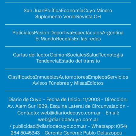
San Juan
Política
Economía
Cuyo Minero
Suplemento Verde
Revista OH
Policiales
Pasión Deportiva
Espectáculos
Argentina
El Mundo
Recetas
En las redes
Cartas del lector
Opinion
Sociales
Salud
Tecnología
Tendencia
Estado del tránsito
Clasificados
Inmuebles
Automotores
Empleos
Servicios
Avisos Fúnebres y Misas
Edictos
Diario de Cuyo - Fecha de Inicio: 11/2003 - Dirección:
Av. Alem Sur 1639. Esquina Lateral de Circunvalación -
Contacto:
web@diariodecuyo.com.ar
- Email:
web@diariodecuyo.com.ar
/
publicidad@diariodecuyo.com.ar
-
Whatsapp: (054)
264 5045343 - Gerente General: Pablo Dellazoppa -