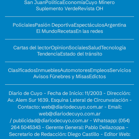
San Juan
Política
Economía
Cuyo Minero
Suplemento Verde
Revista OH
Policiales
Pasión Deportiva
Espectáculos
Argentina
El Mundo
Recetas
En las redes
Cartas del lector
Opinion
Sociales
Salud
Tecnología
Tendencia
Estado del tránsito
Clasificados
Inmuebles
Automotores
Empleos
Servicios
Avisos Fúnebres y Misas
Edictos
Diario de Cuyo - Fecha de Inicio: 11/2003 - Dirección:
Av. Alem Sur 1639. Esquina Lateral de Circunvalación -
Contacto:
web@diariodecuyo.com.ar
- Email:
web@diariodecuyo.com.ar
/
publicidad@diariodecuyo.com.ar
-
Whatsapp: (054)
264 5045343 - Gerente General: Pablo Dellazoppa -
Secretario de Redacción: Diego Castillo - Editor Web: