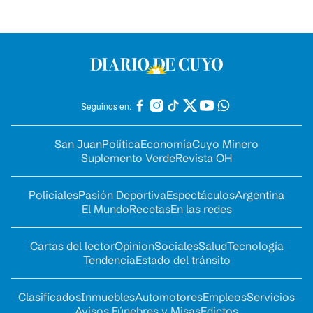
Seguinos en:
San Juan
Política
Economía
Cuyo Minero
Suplemento Verde
Revista OH
Policiales
Pasión Deportiva
Espectáculos
Argentina
El Mundo
Recetas
En las redes
Cartas del lector
Opinion
Sociales
Salud
Tecnología
Tendencia
Estado del tránsito
Clasificados
Inmuebles
Automotores
Empleos
Servicios
Avisos Fúnebres y Misas
Edictos