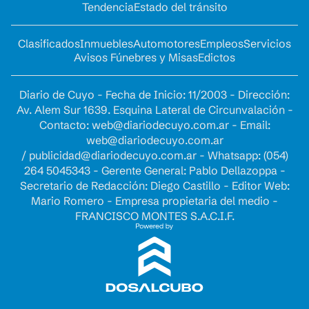
Tendencia
Estado del tránsito
Clasificados
Inmuebles
Automotores
Empleos
Servicios
Avisos Fúnebres y Misas
Edictos
Diario de Cuyo - Fecha de Inicio: 11/2003 - Dirección:
Av. Alem Sur 1639. Esquina Lateral de Circunvalación -
Contacto:
web@diariodecuyo.com.ar
- Email:
web@diariodecuyo.com.ar
/
publicidad@diariodecuyo.com.ar
-
Whatsapp: (054)
264 5045343 - Gerente General: Pablo Dellazoppa -
Secretario de Redacción: Diego Castillo - Editor Web:
Mario Romero - Empresa propietaria del medio -
FRANCISCO MONTES S.A.C.I.F.