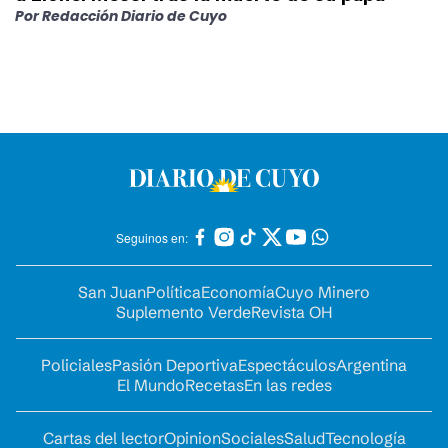
Por
Redacción Diario de Cuyo
Seguinos en:
San Juan
Política
Economía
Cuyo Minero
Suplemento Verde
Revista OH
Policiales
Pasión Deportiva
Espectáculos
Argentina
El Mundo
Recetas
En las redes
Cartas del lector
Opinion
Sociales
Salud
Tecnología