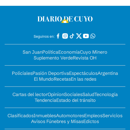
Seguinos en:
San Juan
Política
Economía
Cuyo Minero
Suplemento Verde
Revista OH
Policiales
Pasión Deportiva
Espectáculos
Argentina
El Mundo
Recetas
En las redes
Cartas del lector
Opinion
Sociales
Salud
Tecnología
Tendencia
Estado del tránsito
Clasificados
Inmuebles
Automotores
Empleos
Servicios
Avisos Fúnebres y Misas
Edictos