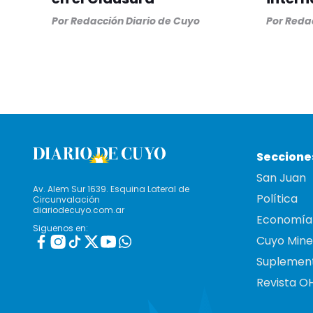
Por
Redacción Diario de Cuyo
Por
Redac
Seccione
San Juan
Av. Alem Sur 1639. Esquina Lateral de
Política
Circunvalación
diariodecuyo.com.ar
Economía
Siguenos en:
Cuyo Mine
Suplemen
Revista O