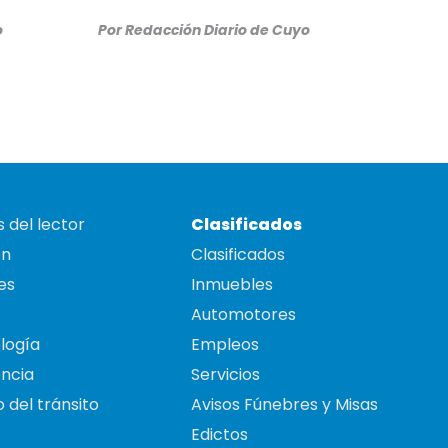
o
Por
Redacción Diario de Cuyo
 del lector
Clasificados
on
Clasificados
es
Inmuebles
Automotores
logía
Empleos
ncia
Servicios
 del tránsito
Avisos Fúnebres y Misas
Edictos