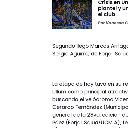
Crisis en U
plantel y u
el club
Por
Vanessa C
Segundo llegó Marcos Arriagad
Sergio Aguirre, de Forjar Sal
La etapa de hoy tuvo en su re
Ullum como principal atractivo
buscando el velódromo Vicen
Gerardo Fernández (Municipal
general de la 28va. edición d
Páez (Forjar Salud/UOM A), t