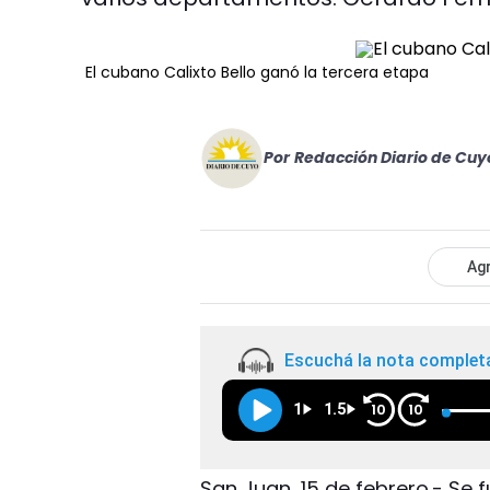
El cubano Calixto Bello ganó la tercera etapa
Por
Redacción Diario de Cuy
Agr
Escuchá la nota complet
1
1.5
10
10
San Juan, 15 de febrero.- Se 