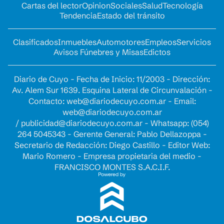
Cartas del lector
Opinion
Sociales
Salud
Tecnología
Tendencia
Estado del tránsito
Clasificados
Inmuebles
Automotores
Empleos
Servicios
Avisos Fúnebres y Misas
Edictos
Diario de Cuyo - Fecha de Inicio: 11/2003 - Dirección:
Av. Alem Sur 1639. Esquina Lateral de Circunvalación -
Contacto:
web@diariodecuyo.com.ar
- Email:
web@diariodecuyo.com.ar
/
publicidad@diariodecuyo.com.ar
-
Whatsapp: (054)
264 5045343 - Gerente General: Pablo Dellazoppa -
Secretario de Redacción: Diego Castillo - Editor Web:
Mario Romero - Empresa propietaria del medio -
FRANCISCO MONTES S.A.C.I.F.