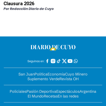
Clausura 2026
Por
Redacción Diario de Cuyo
Seguinos en:
San Juan
Política
Economía
Cuyo Minero
Suplemento Verde
Revista OH
Policiales
Pasión Deportiva
Espectáculos
Argentina
El Mundo
Recetas
En las redes