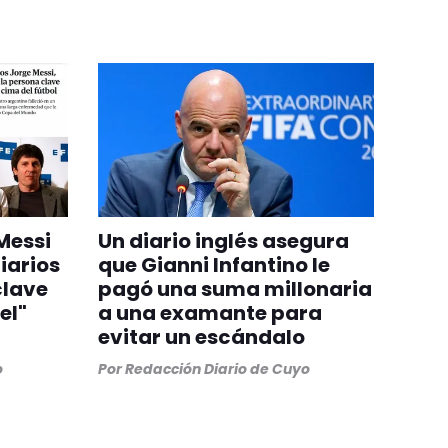
Messi
Un diario inglés asegura
iarios
que Gianni Infantino le
clave
pagó una suma millonaria
el"
a una examante para
evitar un escándalo
o
Por
Redacción Diario de Cuyo