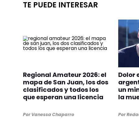
TE PUEDE INTERESAR
Regional Amateur 2026: el
Dolor e
mapa de San Juan, los dos
argent
clasificados y todos los
un min
que esperan una licencia
la mue
Por
Vanessa Chaparro
Por
Redac