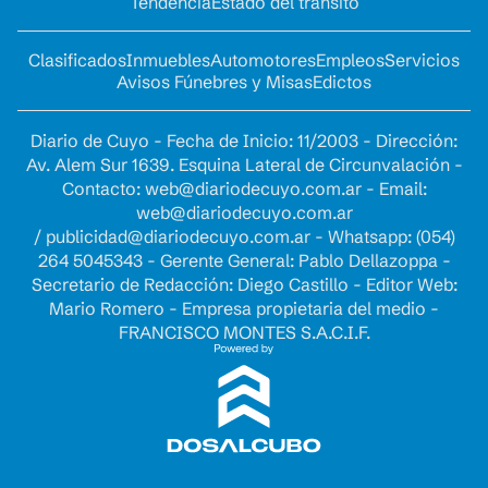
Tendencia
Estado del tránsito
Clasificados
Inmuebles
Automotores
Empleos
Servicios
Avisos Fúnebres y Misas
Edictos
Diario de Cuyo - Fecha de Inicio: 11/2003 - Dirección:
Av. Alem Sur 1639. Esquina Lateral de Circunvalación -
Contacto:
web@diariodecuyo.com.ar
- Email:
web@diariodecuyo.com.ar
/
publicidad@diariodecuyo.com.ar
-
Whatsapp: (054)
264 5045343 - Gerente General: Pablo Dellazoppa -
Secretario de Redacción: Diego Castillo - Editor Web:
Mario Romero - Empresa propietaria del medio -
FRANCISCO MONTES S.A.C.I.F.