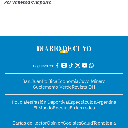
Por
Vanessa Chaparro
Seguinos en:
San Juan
Política
Economía
Cuyo Minero
Suplemento Verde
Revista OH
Policiales
Pasión Deportiva
Espectáculos
Argentina
El Mundo
Recetas
En las redes
Cartas del lector
Opinion
Sociales
Salud
Tecnología