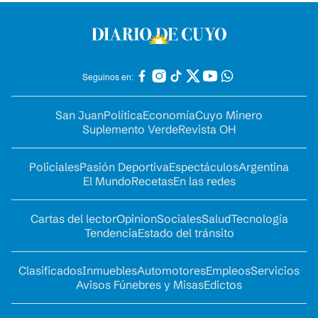
Seguinos en:
San Juan
Política
Economía
Cuyo Minero
Suplemento Verde
Revista OH
Policiales
Pasión Deportiva
Espectáculos
Argentina
El Mundo
Recetas
En las redes
Cartas del lector
Opinion
Sociales
Salud
Tecnología
Tendencia
Estado del tránsito
Clasificados
Inmuebles
Automotores
Empleos
Servicios
Avisos Fúnebres y Misas
Edictos