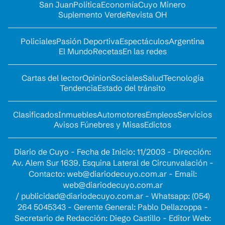
San Juan
Política
Economía
Cuyo Minero
Suplemento Verde
Revista OH
Policiales
Pasión Deportiva
Espectáculos
Argentina
El Mundo
Recetas
En las redes
Cartas del lector
Opinion
Sociales
Salud
Tecnología
Tendencia
Estado del tránsito
Clasificados
Inmuebles
Automotores
Empleos
Servicios
Avisos Fúnebres y Misas
Edictos
Diario de Cuyo - Fecha de Inicio: 11/2003 - Dirección:
Av. Alem Sur 1639. Esquina Lateral de Circunvalación -
Contacto:
web@diariodecuyo.com.ar
- Email:
web@diariodecuyo.com.ar
/
publicidad@diariodecuyo.com.ar
-
Whatsapp: (054)
264 5045343 - Gerente General: Pablo Dellazoppa -
Secretario de Redacción: Diego Castillo - Editor Web: