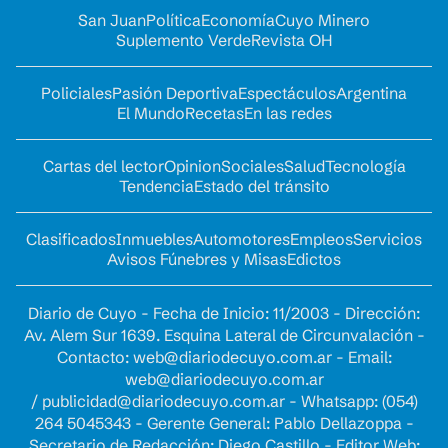
San Juan
Política
Economía
Cuyo Minero
Suplemento Verde
Revista OH
Policiales
Pasión Deportiva
Espectáculos
Argentina
El Mundo
Recetas
En las redes
Cartas del lector
Opinion
Sociales
Salud
Tecnología
Tendencia
Estado del tránsito
Clasificados
Inmuebles
Automotores
Empleos
Servicios
Avisos Fúnebres y Misas
Edictos
Diario de Cuyo - Fecha de Inicio: 11/2003 - Dirección:
Av. Alem Sur 1639. Esquina Lateral de Circunvalación -
Contacto:
web@diariodecuyo.com.ar
- Email:
web@diariodecuyo.com.ar
/
publicidad@diariodecuyo.com.ar
-
Whatsapp: (054)
264 5045343 - Gerente General: Pablo Dellazoppa -
Secretario de Redacción: Diego Castillo - Editor Web: