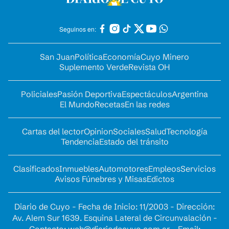
Seguinos en:
San Juan
Política
Economía
Cuyo Minero
Suplemento Verde
Revista OH
Policiales
Pasión Deportiva
Espectáculos
Argentina
El Mundo
Recetas
En las redes
Cartas del lector
Opinion
Sociales
Salud
Tecnología
Tendencia
Estado del tránsito
Clasificados
Inmuebles
Automotores
Empleos
Servicios
Avisos Fúnebres y Misas
Edictos
Diario de Cuyo - Fecha de Inicio: 11/2003 - Dirección:
Av. Alem Sur 1639. Esquina Lateral de Circunvalación -