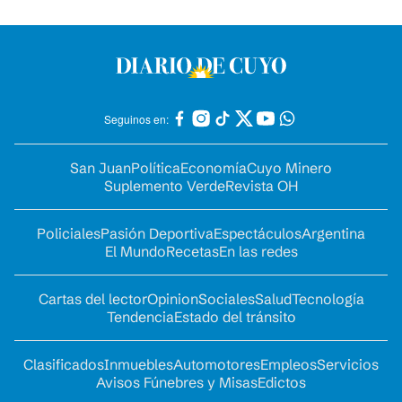
Seguinos en:
San Juan
Política
Economía
Cuyo Minero
Suplemento Verde
Revista OH
Policiales
Pasión Deportiva
Espectáculos
Argentina
El Mundo
Recetas
En las redes
Cartas del lector
Opinion
Sociales
Salud
Tecnología
Tendencia
Estado del tránsito
Clasificados
Inmuebles
Automotores
Empleos
Servicios
Avisos Fúnebres y Misas
Edictos