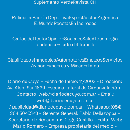
Suplemento Verde
Revista OH
Policiales
Pasión Deportiva
Espectáculos
Argentina
El Mundo
Recetas
En las redes
Cartas del lector
Opinion
Sociales
Salud
Tecnología
Tendencia
Estado del tránsito
Clasificados
Inmuebles
Automotores
Empleos
Servicios
Avisos Fúnebres y Misas
Edictos
Diario de Cuyo - Fecha de Inicio: 11/2003 - Dirección:
Av. Alem Sur 1639. Esquina Lateral de Circunvalación -
Contacto:
web@diariodecuyo.com.ar
- Email:
web@diariodecuyo.com.ar
/
publicidad@diariodecuyo.com.ar
-
Whatsapp: (054)
264 5045343 - Gerente General: Pablo Dellazoppa -
Secretario de Redacción: Diego Castillo - Editor Web:
Mario Romero - Empresa propietaria del medio -