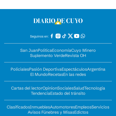
Seguinos en:
San Juan
Política
Economía
Cuyo Minero
Suplemento Verde
Revista OH
Policiales
Pasión Deportiva
Espectáculos
Argentina
El Mundo
Recetas
En las redes
Cartas del lector
Opinion
Sociales
Salud
Tecnología
Tendencia
Estado del tránsito
Clasificados
Inmuebles
Automotores
Empleos
Servicios
Avisos Fúnebres y Misas
Edictos