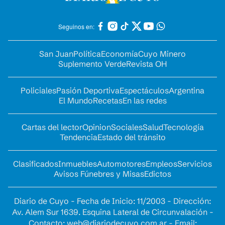
Seguinos en:
San Juan
Política
Economía
Cuyo Minero
Suplemento Verde
Revista OH
Policiales
Pasión Deportiva
Espectáculos
Argentina
El Mundo
Recetas
En las redes
Cartas del lector
Opinion
Sociales
Salud
Tecnología
Tendencia
Estado del tránsito
Clasificados
Inmuebles
Automotores
Empleos
Servicios
Avisos Fúnebres y Misas
Edictos
Diario de Cuyo - Fecha de Inicio: 11/2003 - Dirección:
Av. Alem Sur 1639. Esquina Lateral de Circunvalación -
Contacto:
web@diariodecuyo.com.ar
- Email: