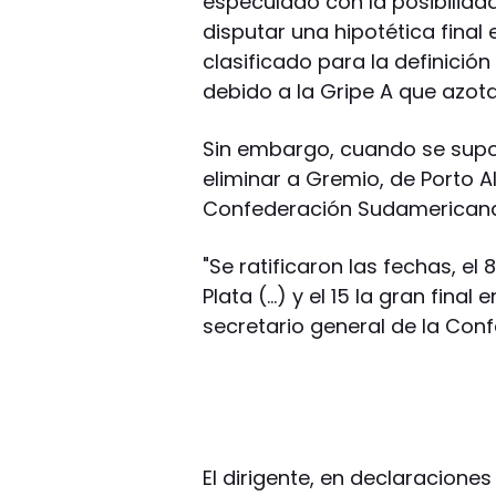
especulado con la posibilida
disputar una hipotética final 
clasificado para la definició
debido a la Gripe A que azota
Sin embargo, cuando se supo q
eliminar a Gremio, de Porto A
Confederación Sudamericana
"Se ratificaron las fechas, el
Plata (…) y el 15 la gran final 
secretario general de la Con
El dirigente, en declaracione