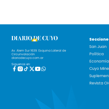
Seccione
San Juan
Av. Alem Sur 1639. Esquina Lateral de
Política
Circunvalación
diariodecuyo.com.ar
Economía
Siguenos en:
Cuyo Mine
Suplemen
Revista O