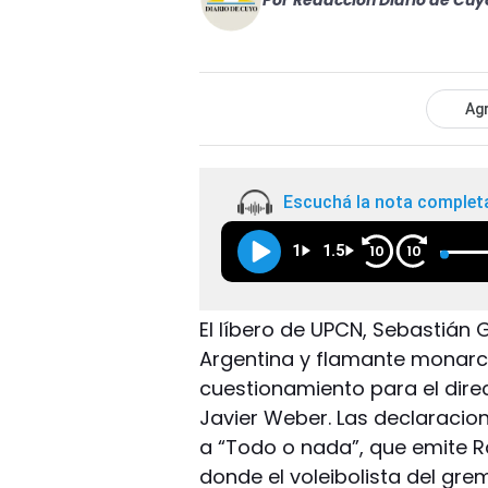
Por
Redacción Diario de Cuy
Agr
Escuchá la nota complet
1
1.5
10
10
El líbero de UPCN, Sebastián 
Argentina y flamante monarc
cuestionamiento para el direc
Javier Weber. Las declaracio
a “Todo o nada”, que emite Ra
donde el voleibolista del gr