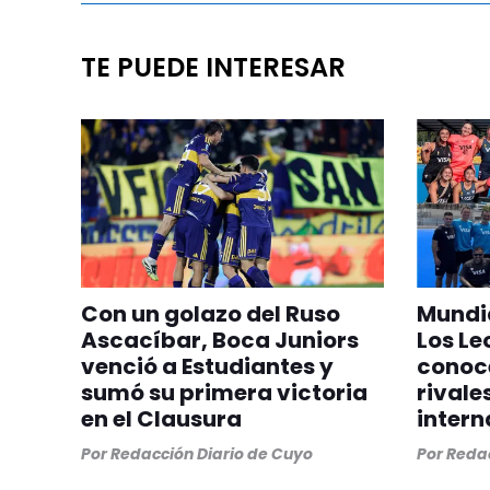
TE PUEDE INTERESAR
Con un golazo del Ruso
Mundia
Ascacíbar, Boca Juniors
Los Le
venció a Estudiantes y
conoc
sumó su primera victoria
rivale
en el Clausura
intern
Por
Redacción Diario de Cuyo
Por
Redac