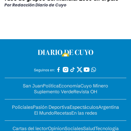
Por
Redacción Diario de Cuyo
Seguinos en:
San Juan
Política
Economía
Cuyo Minero
Suplemento Verde
Revista OH
Policiales
Pasión Deportiva
Espectáculos
Argentina
El Mundo
Recetas
En las redes
Cartas del lector
Opinion
Sociales
Salud
Tecnología