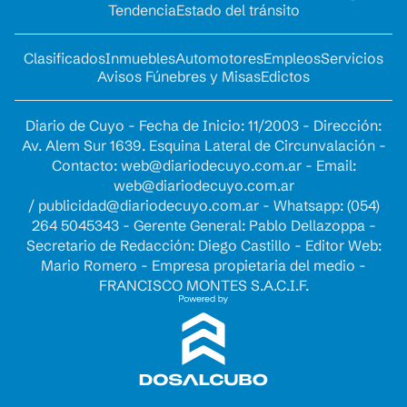
Tendencia
Estado del tránsito
Clasificados
Inmuebles
Automotores
Empleos
Servicios
Avisos Fúnebres y Misas
Edictos
Diario de Cuyo - Fecha de Inicio: 11/2003 - Dirección:
Av. Alem Sur 1639. Esquina Lateral de Circunvalación -
Contacto:
web@diariodecuyo.com.ar
- Email:
web@diariodecuyo.com.ar
/
publicidad@diariodecuyo.com.ar
-
Whatsapp: (054)
264 5045343 - Gerente General: Pablo Dellazoppa -
Secretario de Redacción: Diego Castillo - Editor Web:
Mario Romero - Empresa propietaria del medio -
FRANCISCO MONTES S.A.C.I.F.