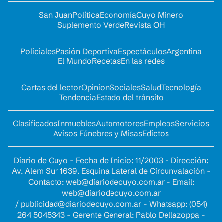
San Juan
Política
Economía
Cuyo Minero
Suplemento Verde
Revista OH
Policiales
Pasión Deportiva
Espectáculos
Argentina
El Mundo
Recetas
En las redes
Cartas del lector
Opinion
Sociales
Salud
Tecnología
Tendencia
Estado del tránsito
Clasificados
Inmuebles
Automotores
Empleos
Servicios
Avisos Fúnebres y Misas
Edictos
Diario de Cuyo - Fecha de Inicio: 11/2003 - Dirección:
Av. Alem Sur 1639. Esquina Lateral de Circunvalación -
Contacto:
web@diariodecuyo.com.ar
- Email:
web@diariodecuyo.com.ar
/
publicidad@diariodecuyo.com.ar
-
Whatsapp: (054)
264 5045343 - Gerente General: Pablo Dellazoppa -