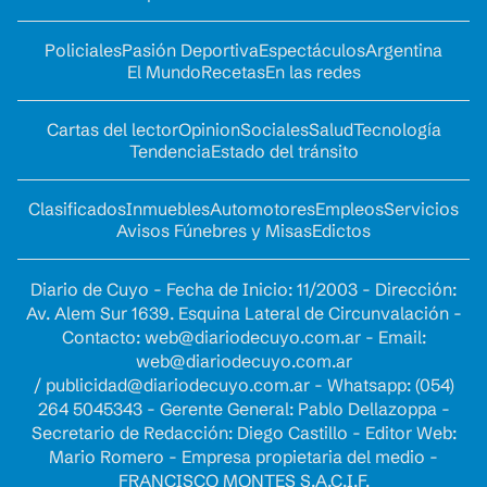
Policiales
Pasión Deportiva
Espectáculos
Argentina
El Mundo
Recetas
En las redes
Cartas del lector
Opinion
Sociales
Salud
Tecnología
Tendencia
Estado del tránsito
Clasificados
Inmuebles
Automotores
Empleos
Servicios
Avisos Fúnebres y Misas
Edictos
Diario de Cuyo - Fecha de Inicio: 11/2003 - Dirección:
Av. Alem Sur 1639. Esquina Lateral de Circunvalación -
Contacto:
web@diariodecuyo.com.ar
- Email:
web@diariodecuyo.com.ar
/
publicidad@diariodecuyo.com.ar
-
Whatsapp: (054)
264 5045343 - Gerente General: Pablo Dellazoppa -
Secretario de Redacción: Diego Castillo - Editor Web:
Mario Romero - Empresa propietaria del medio -
FRANCISCO MONTES S.A.C.I.F.