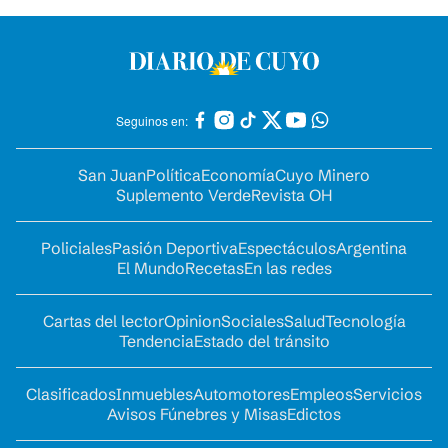
Seguinos en:
San Juan
Política
Economía
Cuyo Minero
Suplemento Verde
Revista OH
Policiales
Pasión Deportiva
Espectáculos
Argentina
El Mundo
Recetas
En las redes
Cartas del lector
Opinion
Sociales
Salud
Tecnología
Tendencia
Estado del tránsito
Clasificados
Inmuebles
Automotores
Empleos
Servicios
Avisos Fúnebres y Misas
Edictos