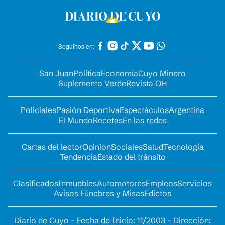
Seguinos en:
San Juan
Política
Economía
Cuyo Minero
Suplemento Verde
Revista OH
Policiales
Pasión Deportiva
Espectáculos
Argentina
El Mundo
Recetas
En las redes
Cartas del lector
Opinion
Sociales
Salud
Tecnología
Tendencia
Estado del tránsito
Clasificados
Inmuebles
Automotores
Empleos
Servicios
Avisos Fúnebres y Misas
Edictos
Diario de Cuyo - Fecha de Inicio: 11/2003 - Dirección: