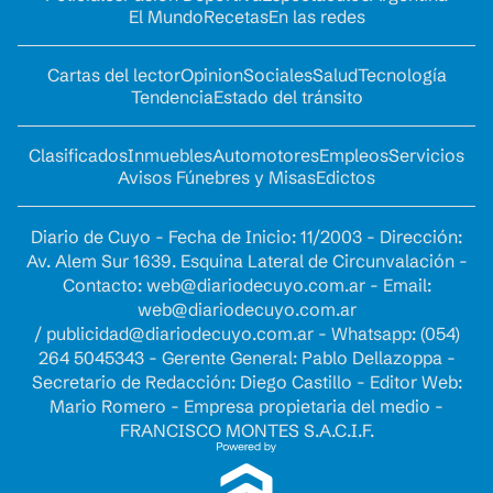
El Mundo
Recetas
En las redes
Cartas del lector
Opinion
Sociales
Salud
Tecnología
Tendencia
Estado del tránsito
Clasificados
Inmuebles
Automotores
Empleos
Servicios
Avisos Fúnebres y Misas
Edictos
Diario de Cuyo - Fecha de Inicio: 11/2003 - Dirección:
Av. Alem Sur 1639. Esquina Lateral de Circunvalación -
Contacto:
web@diariodecuyo.com.ar
- Email:
web@diariodecuyo.com.ar
/
publicidad@diariodecuyo.com.ar
-
Whatsapp: (054)
264 5045343 - Gerente General: Pablo Dellazoppa -
Secretario de Redacción: Diego Castillo - Editor Web:
Mario Romero - Empresa propietaria del medio -
FRANCISCO MONTES S.A.C.I.F.