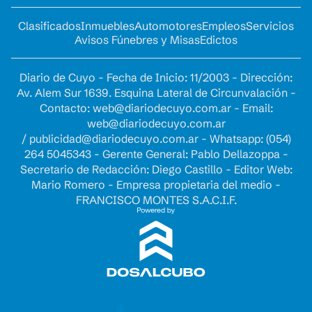
Clasificados
Inmuebles
Automotores
Empleos
Servicios
Avisos Fúnebres y Misas
Edictos
Diario de Cuyo - Fecha de Inicio: 11/2003 - Dirección:
Av. Alem Sur 1639. Esquina Lateral de Circunvalación -
Contacto:
web@diariodecuyo.com.ar
- Email:
web@diariodecuyo.com.ar
/
publicidad@diariodecuyo.com.ar
-
Whatsapp: (054)
264 5045343 - Gerente General: Pablo Dellazoppa -
Secretario de Redacción: Diego Castillo - Editor Web:
Mario Romero - Empresa propietaria del medio -
FRANCISCO MONTES S.A.C.I.F.