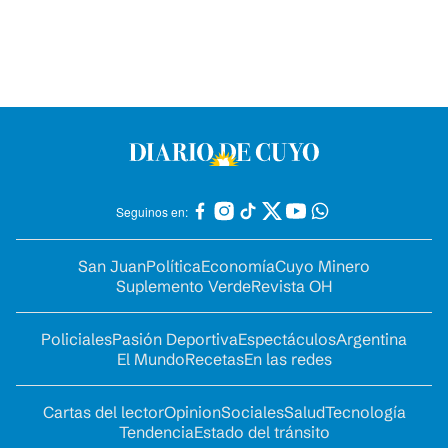
Seguinos en:
San Juan
Política
Economía
Cuyo Minero
Suplemento Verde
Revista OH
Policiales
Pasión Deportiva
Espectáculos
Argentina
El Mundo
Recetas
En las redes
Cartas del lector
Opinion
Sociales
Salud
Tecnología
Tendencia
Estado del tránsito