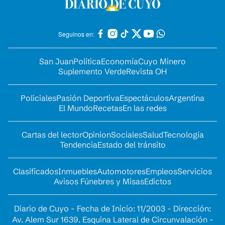
Seguinos en:
San Juan
Política
Economía
Cuyo Minero
Suplemento Verde
Revista OH
Policiales
Pasión Deportiva
Espectáculos
Argentina
El Mundo
Recetas
En las redes
Cartas del lector
Opinion
Sociales
Salud
Tecnología
Tendencia
Estado del tránsito
Clasificados
Inmuebles
Automotores
Empleos
Servicios
Avisos Fúnebres y Misas
Edictos
Diario de Cuyo - Fecha de Inicio: 11/2003 - Dirección:
Av. Alem Sur 1639. Esquina Lateral de Circunvalación -