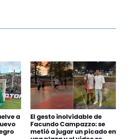
uelve a
El gesto inolvidable de
nuevo
Facundo Campazzo: se
egro
metió a jugar un picado en