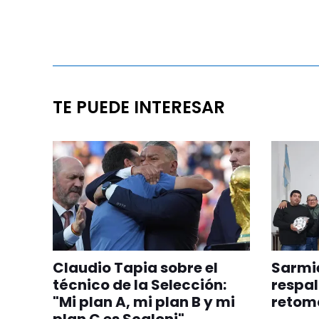
TE PUEDE INTERESAR
Claudio Tapia sobre el
Sarmie
técnico de la Selección:
respal
"Mi plan A, mi plan B y mi
retom