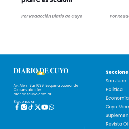
plan C es Scaloni"
Por
Redacción Diario de Cuyo
Por
Redac
Seccione
San Juan
Av. Alem Sur 1639. Esquina Lateral de
Política
Circunvalación
diariodecuyo.com.ar
Economía
Siguenos en:
Cuyo Mine
Suplemen
Revista O