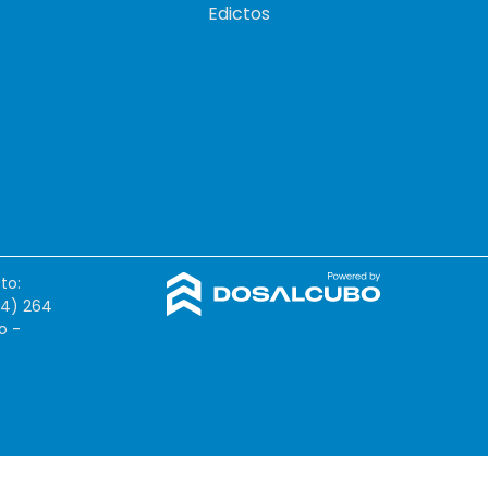
Edictos
to:
54) 264
o -