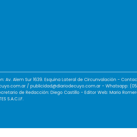
ión: Av. Alem Sur 1639. Esquina Lateral de Circunvalación - Contac
cuyo.com.ar
/
publicidad@diariodecuyo.com.ar
-
Whatsapp: (0
cretario de Redacción: Diego Castillo - Editor Web: Mario Romer
 S.A.C.I.F.