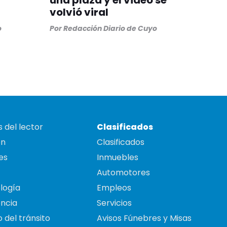
una plaza y el video se
volvió viral
o
Por
Redacción Diario de Cuyo
 del lector
Clasificados
on
Clasificados
es
Inmuebles
Automotores
logía
Empleos
ncia
Servicios
 del tránsito
Avisos Fúnebres y Misas