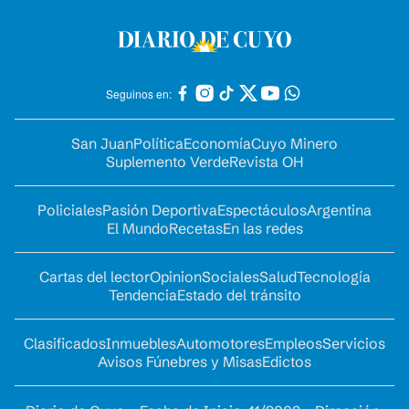
Seguinos en:
San Juan
Política
Economía
Cuyo Minero
Suplemento Verde
Revista OH
Policiales
Pasión Deportiva
Espectáculos
Argentina
El Mundo
Recetas
En las redes
Cartas del lector
Opinion
Sociales
Salud
Tecnología
Tendencia
Estado del tránsito
Clasificados
Inmuebles
Automotores
Empleos
Servicios
Avisos Fúnebres y Misas
Edictos