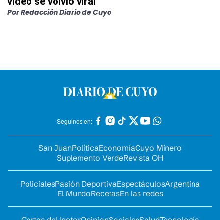
video se volvió viral
Por
Redacción Diario de Cuyo
Seguinos en:
San Juan
Política
Economía
Cuyo Minero
Suplemento Verde
Revista OH
Policiales
Pasión Deportiva
Espectáculos
Argentina
El Mundo
Recetas
En las redes
Cartas del lector
Opinion
Sociales
Salud
Tecnología