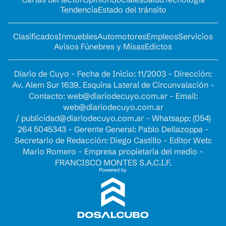
Tendencia
Estado del tránsito
Clasificados
Inmuebles
Automotores
Empleos
Servicios
Avisos Fúnebres y Misas
Edictos
Diario de Cuyo - Fecha de Inicio: 11/2003 - Dirección:
Av. Alem Sur 1639. Esquina Lateral de Circunvalación -
Contacto:
web@diariodecuyo.com.ar
- Email:
web@diariodecuyo.com.ar
/
publicidad@diariodecuyo.com.ar
-
Whatsapp: (054)
264 5045343 - Gerente General: Pablo Dellazoppa -
Secretario de Redacción: Diego Castillo - Editor Web:
Mario Romero - Empresa propietaria del medio -
FRANCISCO MONTES S.A.C.I.F.