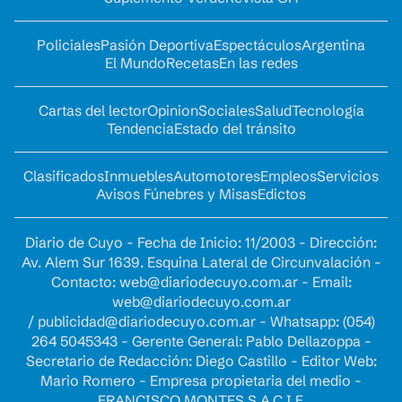
Policiales
Pasión Deportiva
Espectáculos
Argentina
El Mundo
Recetas
En las redes
Cartas del lector
Opinion
Sociales
Salud
Tecnología
Tendencia
Estado del tránsito
Clasificados
Inmuebles
Automotores
Empleos
Servicios
Avisos Fúnebres y Misas
Edictos
Diario de Cuyo - Fecha de Inicio: 11/2003 - Dirección:
Av. Alem Sur 1639. Esquina Lateral de Circunvalación -
Contacto:
web@diariodecuyo.com.ar
- Email:
web@diariodecuyo.com.ar
/
publicidad@diariodecuyo.com.ar
-
Whatsapp: (054)
264 5045343 - Gerente General: Pablo Dellazoppa -
Secretario de Redacción: Diego Castillo - Editor Web:
Mario Romero - Empresa propietaria del medio -
FRANCISCO MONTES S.A.C.I.F.