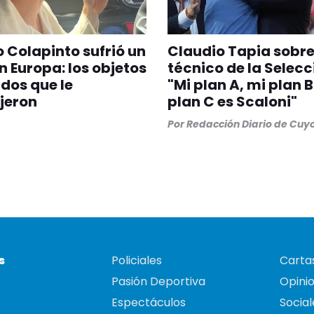
 Colapinto sufrió un
Claudio Tapia sobre
n Europa: los objetos
técnico de la Selecc
dos que le
"Mi plan A, mi plan B
jeron
plan C es Scaloni"
Por
Redacción Diario de Cuy
s
Policiales
Cartas
Pasión Deportiva
Opini
Espectáculos
Social