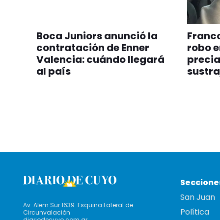
Boca Juniors anunció la
Franco
contratación de Enner
robo e
Valencia: cuándo llegará
precia
al país
sustra
Seccione
San Juan
Av. Alem Sur 1639. Esquina Lateral de
Política
Circunvalación
diariodecuyo.com.ar