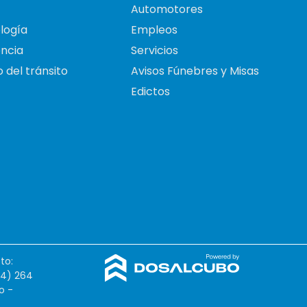
Automotores
logía
Empleos
ncia
Servicios
 del tránsito
Avisos Fúnebres y Misas
Edictos
to:
54) 264
o -