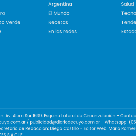
Argentina
Salud
ro
El Mundo
Tecno
to Verde
Recetas
Tende
H
En las redes
Estado
ión: Av. Alem Sur 1639. Esquina Lateral de Circunvalación - Contac
cuyo.com.ar
/
publicidad@diariodecuyo.com.ar
-
Whatsapp: (0
cretario de Redacción: Diego Castillo - Editor Web: Mario Romer
 S.A.C.I.F.