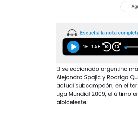
Agr
Escuchá la nota complet
1
1.5
10
10
El seleccionado argentino mas
Alejandro Spajic y Rodrigo Qu
actual subcampeón, en el te
Liga Mundial 2009, el último e
albiceleste.