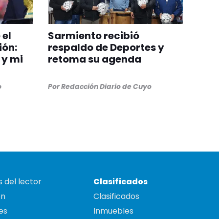
 el
Sarmiento recibió
ión:
respaldo de Deportes y
 y mi
retoma su agenda
o
Por
Redacción Diario de Cuyo
 del lector
Clasificados
on
Clasificados
es
Inmuebles