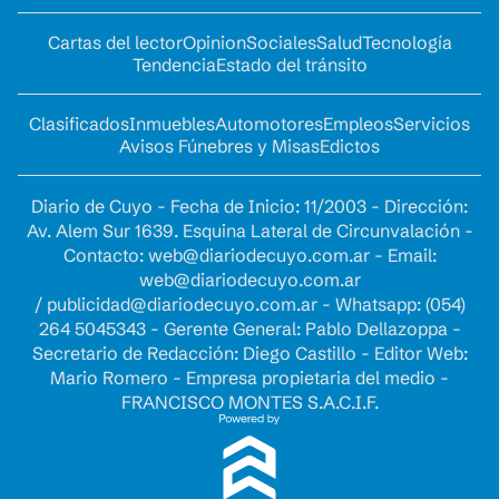
Cartas del lector
Opinion
Sociales
Salud
Tecnología
Tendencia
Estado del tránsito
Clasificados
Inmuebles
Automotores
Empleos
Servicios
Avisos Fúnebres y Misas
Edictos
Diario de Cuyo - Fecha de Inicio: 11/2003 - Dirección:
Av. Alem Sur 1639. Esquina Lateral de Circunvalación -
Contacto:
web@diariodecuyo.com.ar
- Email:
web@diariodecuyo.com.ar
/
publicidad@diariodecuyo.com.ar
-
Whatsapp: (054)
264 5045343 - Gerente General: Pablo Dellazoppa -
Secretario de Redacción: Diego Castillo - Editor Web:
Mario Romero - Empresa propietaria del medio -
FRANCISCO MONTES S.A.C.I.F.