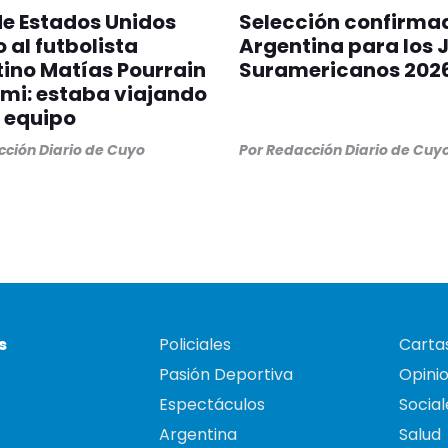
 de Estados Unidos
Selección confirma
 al futbolista
Argentina para los 
ino Matías Pourrain
Suramericanos 202
mi: estaba viajando
 equipo
ción Diario de Cuyo
Por
Redacción Diario de Cuy
s
Policiales
Cartas
Pasión Deportiva
Opini
Espectáculos
Social
Argentina
Salud