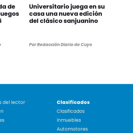
da de
Universitario juega en su
Juegos
casa una nueva edición
6
del clásico sanjuanino
o
Por
Redacción Diario de Cuyo
 del lector
Clasificados
on
Clasificados
es
Inmuebles
Automotores