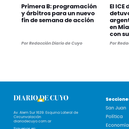
Primera B: programación
El ICE
y árbitros para un nuevo
detuvo
fin de semana de acción
argent
en Mia
con su
Por
Redacción Diario de Cuyo
Por
Redac
Seccione
San Juan
Av. Alem Sur 1639. Esquina Lateral de
Política
Circunvalación
diariodecuyo.com.ar
Economía
Siguenos en: