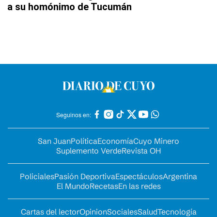
a su homónimo de Tucumán
Seguinos en:
San Juan
Política
Economía
Cuyo Minero
Suplemento Verde
Revista OH
Policiales
Pasión Deportiva
Espectáculos
Argentina
El Mundo
Recetas
En las redes
Cartas del lector
Opinion
Sociales
Salud
Tecnología