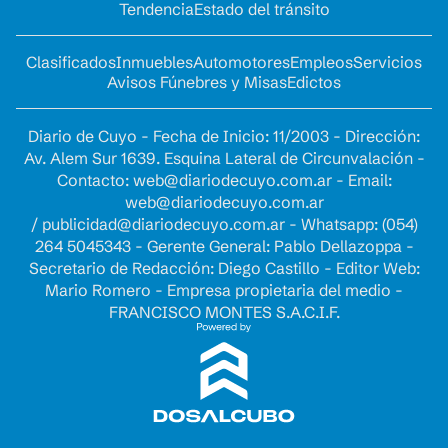
Tendencia
Estado del tránsito
Clasificados
Inmuebles
Automotores
Empleos
Servicios
Avisos Fúnebres y Misas
Edictos
Diario de Cuyo - Fecha de Inicio: 11/2003 - Dirección:
Av. Alem Sur 1639. Esquina Lateral de Circunvalación -
Contacto:
web@diariodecuyo.com.ar
- Email:
web@diariodecuyo.com.ar
/
publicidad@diariodecuyo.com.ar
-
Whatsapp: (054)
264 5045343 - Gerente General: Pablo Dellazoppa -
Secretario de Redacción: Diego Castillo - Editor Web:
Mario Romero - Empresa propietaria del medio -
FRANCISCO MONTES S.A.C.I.F.