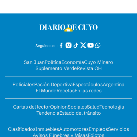
Seguinos en:
San Juan
Política
Economía
Cuyo Minero
Suplemento Verde
Revista OH
Policiales
Pasión Deportiva
Espectáculos
Argentina
El Mundo
Recetas
En las redes
Cartas del lector
Opinion
Sociales
Salud
Tecnología
Tendencia
Estado del tránsito
Clasificados
Inmuebles
Automotores
Empleos
Servicios
Avisos Fúnebres y Misas
Edictos