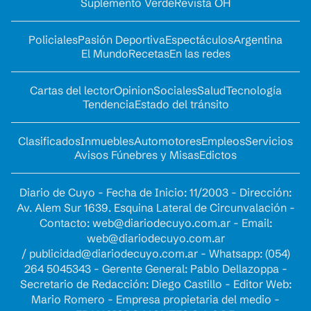
Suplemento Verde
Revista OH
Policiales
Pasión Deportiva
Espectáculos
Argentina
El Mundo
Recetas
En las redes
Cartas del lector
Opinion
Sociales
Salud
Tecnología
Tendencia
Estado del tránsito
Clasificados
Inmuebles
Automotores
Empleos
Servicios
Avisos Fúnebres y Misas
Edictos
Diario de Cuyo - Fecha de Inicio: 11/2003 - Dirección:
Av. Alem Sur 1639. Esquina Lateral de Circunvalación -
Contacto:
web@diariodecuyo.com.ar
- Email:
web@diariodecuyo.com.ar
/
publicidad@diariodecuyo.com.ar
-
Whatsapp: (054)
264 5045343 - Gerente General: Pablo Dellazoppa -
Secretario de Redacción: Diego Castillo - Editor Web:
Mario Romero - Empresa propietaria del medio -