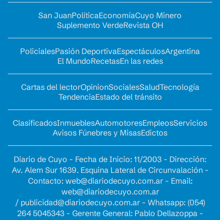
San Juan
Política
Economía
Cuyo Minero
Suplemento Verde
Revista OH
Policiales
Pasión Deportiva
Espectáculos
Argentina
El Mundo
Recetas
En las redes
Cartas del lector
Opinion
Sociales
Salud
Tecnología
Tendencia
Estado del tránsito
Clasificados
Inmuebles
Automotores
Empleos
Servicios
Avisos Fúnebres y Misas
Edictos
Diario de Cuyo - Fecha de Inicio: 11/2003 - Dirección:
Av. Alem Sur 1639. Esquina Lateral de Circunvalación -
Contacto:
web@diariodecuyo.com.ar
- Email:
web@diariodecuyo.com.ar
/
publicidad@diariodecuyo.com.ar
-
Whatsapp: (054)
264 5045343 - Gerente General: Pablo Dellazoppa -