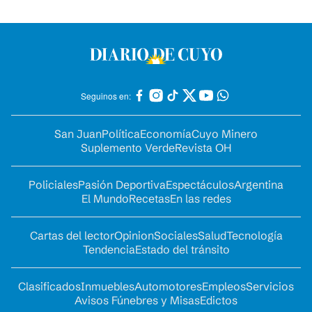
Seguinos en:
San Juan
Política
Economía
Cuyo Minero
Suplemento Verde
Revista OH
Policiales
Pasión Deportiva
Espectáculos
Argentina
El Mundo
Recetas
En las redes
Cartas del lector
Opinion
Sociales
Salud
Tecnología
Tendencia
Estado del tránsito
Clasificados
Inmuebles
Automotores
Empleos
Servicios
Avisos Fúnebres y Misas
Edictos