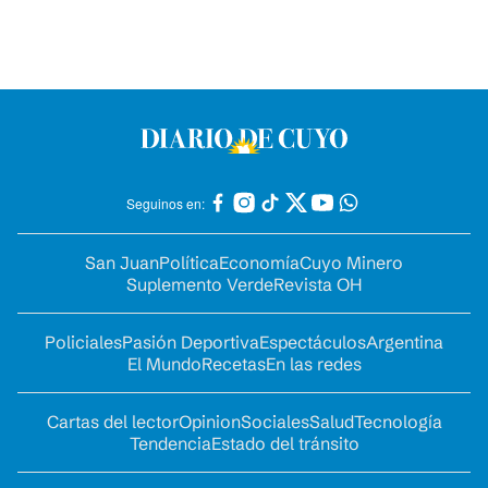
Seguinos en:
San Juan
Política
Economía
Cuyo Minero
Suplemento Verde
Revista OH
Policiales
Pasión Deportiva
Espectáculos
Argentina
El Mundo
Recetas
En las redes
Cartas del lector
Opinion
Sociales
Salud
Tecnología
Tendencia
Estado del tránsito