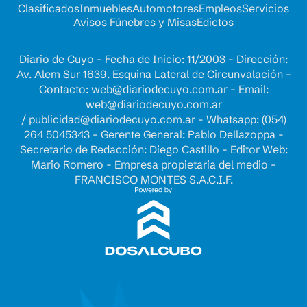
Clasificados
Inmuebles
Automotores
Empleos
Servicios
Avisos Fúnebres y Misas
Edictos
Diario de Cuyo - Fecha de Inicio: 11/2003 - Dirección:
Av. Alem Sur 1639. Esquina Lateral de Circunvalación -
Contacto:
web@diariodecuyo.com.ar
- Email:
web@diariodecuyo.com.ar
/
publicidad@diariodecuyo.com.ar
-
Whatsapp: (054)
264 5045343 - Gerente General: Pablo Dellazoppa -
Secretario de Redacción: Diego Castillo - Editor Web:
Mario Romero - Empresa propietaria del medio -
FRANCISCO MONTES S.A.C.I.F.