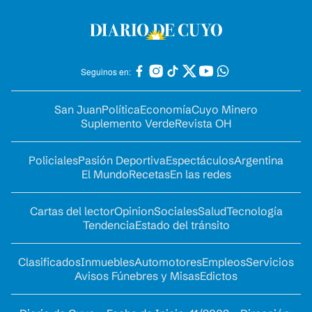
Seguinos en:
San Juan
Política
Economía
Cuyo Minero
Suplemento Verde
Revista OH
Policiales
Pasión Deportiva
Espectáculos
Argentina
El Mundo
Recetas
En las redes
Cartas del lector
Opinion
Sociales
Salud
Tecnología
Tendencia
Estado del tránsito
Clasificados
Inmuebles
Automotores
Empleos
Servicios
Avisos Fúnebres y Misas
Edictos